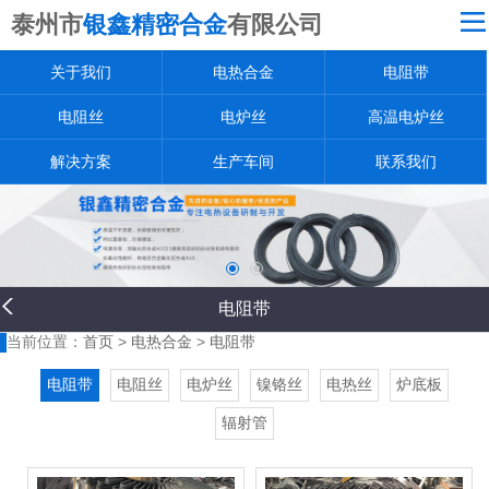
泰州市
银鑫精密合金
有限公司
网站导航
关于我们
电热合金
电阻带
关于我们
电热合金
电阻丝
电炉丝
高温电炉丝
电阻带
解决方案
生产车间
联系我们
电阻丝
电炉丝
高温电炉丝
电阻带
解决方案
当前位置：
首页
>
电热合金
>
电阻带
生产车间
电阻带
电阻丝
电炉丝
镍铬丝
电热丝
炉底板
联系我们
辐射管
返回首页