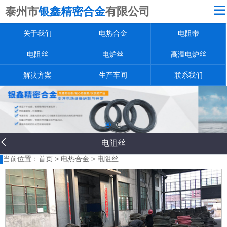
泰州市
银鑫精密合金
有限公司
网站导航
关于我们
电热合金
电阻带
关于我们
电热合金
电阻丝
电炉丝
高温电炉丝
电阻带
解决方案
生产车间
联系我们
电阻丝
电炉丝
高温电炉丝
电阻丝
解决方案
当前位置：
首页
>
电热合金
>
电阻丝
生产车间
联系我们
返回首页