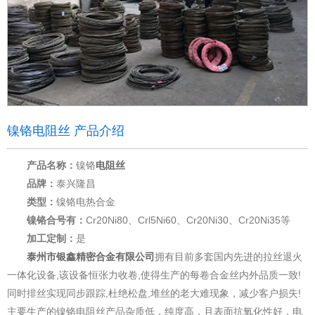
镍铬电阻丝 产品介绍
产品名称：
镍铬
电阻丝
品牌：
泰兴隆昌
类型：
镍铬电热合金
镍铬合号有：
Cr20Ni80、Crl5Ni60、Cr20Ni30、Cr20Ni35等
加工定制：
是
泰州市银鑫精密合金有限公司
拥有目前多套国内先进的拉丝退火
一体化设备,该设备恒张力收卷,使得生产的每卷合金丝内外品质一致!
同时排丝实现同步跟踪,杜绝松盘,堆丝的老大难现象，减少客户损失!
主要生产的镍铬电阻丝产品杂质低，纯度高，且表面抗氧化性好，电